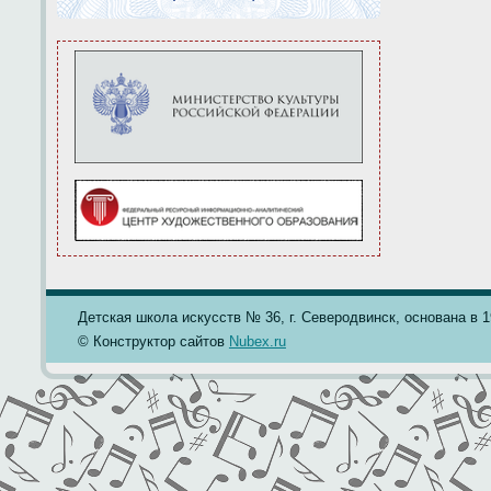
Детская школа искусств № 36, г. Северодвинск, основана в 19
© Конструктор сайтов
Nubex.ru