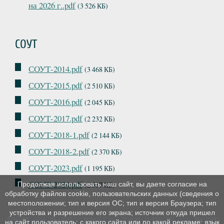
на 2026 г..pdf
(3 526 КБ)
СОУТ
СОУТ-2014.pdf
(3 468 КБ)
СОУТ-2015.pdf
(2 510 КБ)
СОУТ-2016.pdf
(2 045 КБ)
СОУТ-2017.pdf
(2 232 КБ)
СОУТ-2018-1.pdf
(2 144 КБ)
СОУТ-2018-2.pdf
(2 370 КБ)
СОУТ-2023.pdf
(1 195 КБ)
СОУТ-2024.pdf
Продолжая использовать наш сайт, вы даете согласие на
(2 537 КБ)
обработку файлов cookie, пользовательских данных (сведения о
местоположении; тип и версия ОС; тип и версия Браузера; тип
устройства и разрешение его экрана; источник откуда пришел
на сайт пользователь; с какого сайта или по какой рекламе; язык