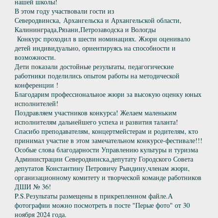
нашей школы!
В этом году участвовали гости из
Северодвинска, Архангельска и Архангельской области,
Калининграда,Рязани,Петрозаводска и Вологды
Конкурс проходил в шести номинациях. Жюри оценивало
детей индивидуально, ориентируясь на способности и
возможности.
Дети показали достойные результаты, педагогические
работники поделились опытом работы на методической
конференции !
Благодарим профессиональное жюри за высокую оценку юных
исполнителей!
Поздравляем участников конкурса! Желаем маленьким
исполнителям дальнейшего успеха и развития таланта!
Спасибо преподавателям, концертмейстерам и родителям, кто
принимал участие в этом замечательном конкурсе-фестивале!!!
Особые слова благодарности Управлению культуры и туризма
Администрации Северодвинска,депутату Городского Совета
депутатов Константину Петровичу Рындину,членам жюри,
организационному комитету и творческой команде работников
ДШИ № 36!
P.S.Результаты размещены в прикрепленном файле.А
фотографии можно посмотреть в посте "Перые фото" от 30
ноября 2024 года.