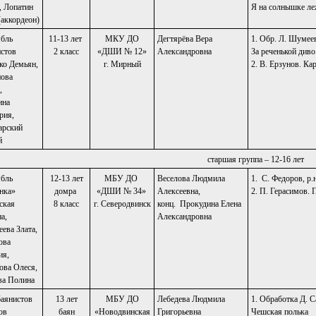
, Лопатин
Я на солнышке л
(аккордеон)
бль
11-13 лет
МКУ ДО
Дегтярёва Вера
1. Обр. Л. Шумеев
истов
2 класс
«ДШИ № 12»
Александровна
За реченькой див
ко Демьян,
г. Мирный
2. В. Ерзунов. Ка
ова
,
ина
рия,
рский
й
старшая группа – 12-16 лет
бль
12-13 лет
МБУ ДО
Веселова Людмила
1. С. Федоров, р
нка»
домра
«ДШИ № 34»
Алексеевна,
2. П. Герасимов. 
ская
8 класс
г. Северодвинск
конц. Прокудина Елена
а,
Александровна
ева Злата,
ова
ия,
ова Олеся,
а Полина
баянистов
13 лет
МБУ ДО
Лебедева Людмила
1. Обработка Д. 
ов
баян
«Новодвинская
Григорьевна
Чешская полька