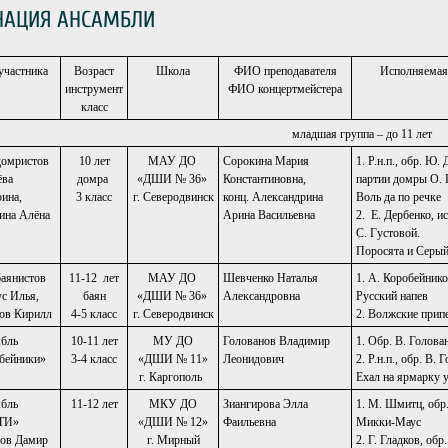
АЦИЯ АНСАМБЛИ
участника
Возраст
Школа
ФИО преподавателя
Исполняемая
инструмент
ФИО концертмейстера
класс
младшая группа – до 11 лет
домристов
10 лет
МАУ ДО
Сорокина Мария
1. Р.н.п., обр. Ю.
ёва
домра
«ДШИ № 36»
Константиновна,
партии домры О. 
рина,
3 класс
г. Северодвинск
конц. Александрина
Воль да по речке
ина Алёна
Арина Васильевна
2. Е. Дербенко, ис
С. Густовой.
Поросята и Серы
баянистов
11-12 лет
МАУ ДО
Шевченко Наталья
1. А. Коробейник
с Илья,
баян
«ДШИ № 36»
Александровна
Русский напев
ов Кирилл
4-5 класс
г. Северодвинск
2. Волжские прип
бль
10-11 лет
МУ ДО
Голованов Владимир
1. Обр. В. Голов
бейники»
3-4 класс
«ДШИ № 11»
Леонидович
2. Р.н.п., обр. В.
г. Каргополь
Ехал на ярмарку 
бль
11-12 лет
МКУ ДО
Зиангирова Элла
1. М. Шмитц, обр.
ТТИ»
«ДШИ № 12»
Фаильевна
Микки-Маус
ов Дамир
г. Мирный
2. Г. Гладков, об