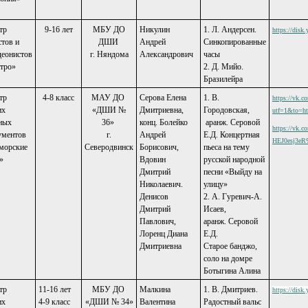
тр
9-16 лет
МБУ ДО
Никулин
1. Л. Андерсен.
https://dis
стов и
ДШИ
Андрей
Синкопированные
деонистов
г. Няндома
Александрович
часы
тро»
2. Д. Мийо.
Бразилейра
тр
4-8 класс
МАУ ДО
Серова Елена
1. В.
https://vk.c
их
«ДШИ №
Дмитриевна,
Городовская,
utf=1&to=
ных
36»
конц. Болейко
аранж. Серовой
https://vk
ументов
г.
Андрей
Е.Д. Концертная
HEJ0esj3eR
морские
Северодвинск
Борисович,
пьеса на тему
»
Вдовин
русской народной
Дмитрий
песни «Выйду на
Николаевич.
улицу»
Денисов
2. А. Гуревич-А.
Дмитрий
Исаев,
Павлович,
аранж. Серовой
Лоренц Диана
Е.Д.
Дмитриевна
Старое банджо,
соло на домре
Ботыгина Алина
тр
11-16 лет
МБУ ДО
Малкина
1. В. Дмитриев.
https://dis
их
4-9 класс
«ДШИ № 34»
Валентина
Радостный вальс