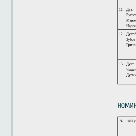
11.
Дуэт
Бугае
Манж
Надеж
12.
Дуэт 
Зубов
Гриши
13.
Дуэт
Чекал
Дуган
НОМИН
№
ФИ у