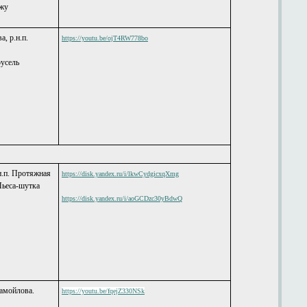
ежу
а, р.н.п.
https://youtu.be/ojT4RW778bo
о
русель
.н.п. Протяжная
https://disk.yandex.ru/i/lkwCydgicxqXmg
Пьеса-шутка
https://disk.yandex.ru/i/aoGCDzc30yBdwQ
Самойлова.
https://youtu.be/fqejZ330NSk