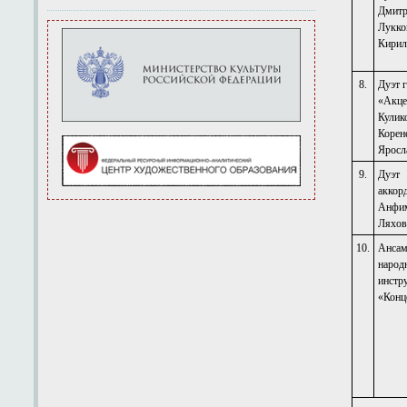
Дмитр
Лукко
Кири
8.
Дуэт 
«Акце
Кулик
Корен
Яросл
9.
Дуэт
аккор
Анфим
Ляхов
10.
Ансам
народ
инстр
«Конц