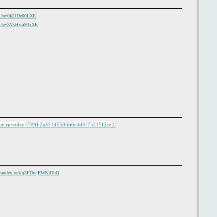
tu.be/0k2JDe00LXE
tu.be/3VsHzm93xXE
tube.ru/video/739fb2a35145505b6c4d4f75215f2ce2/
k.yandex.ru/i/q3FDiejRWKlOhQ