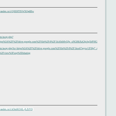
k.yandex.ru/i/Q3EHTfSWXQa6Bw
om/away.php?
https%3A%2F%2Fdrive.google.com%2Ffile%2Fd%2F1hA9zMvQJp_xNGHhXzGfpAg5bPHGkjYFk%2Fview%3
.com/away.php?to=https%3A%2F%2Fdrive.google.com%2Ffile%2Fd%2F1kss67ayyu-UFHg7_rppeB-
%2Fview%3Fusp%3Dsharing
k.yandex.ru/i/zOmKOAL-jLZrVQ