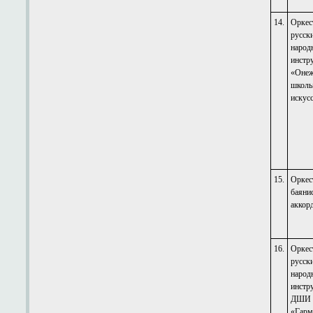
14.
Оркес
русск
народ
инстр
«Онеж
школ
искус
15.
Оркес
баяни
аккор
16.
Оркес
русск
народ
инстр
ДШИ 
«Гарм