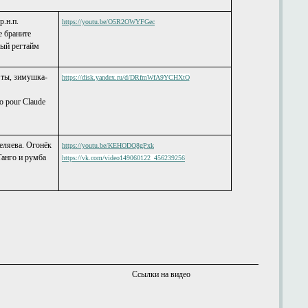
р.н.п.
https://youtu.be/O5R2OWYFGec
е браните
рый регтайм
 ты, зимушка-
https://disk.yandex.ru/d/DRfmWfA9YCHXtQ
go pour Claude
Беляева. Огонёк
https://youtu.be/KEHODQ8gPxk
Танго и румба
https://vk.com/video149060122_456239256
Ссылки на видео