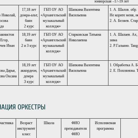
юниорская –17-19 лет
17,18 лет
ГБП ОУ АО
Шапкина Валентина
1. А. Шалов. обр. 
в Николай,
домра-альт,
«Архангельский
Васильевна
Не корите меня, н
осова
баян
музыкальный
2. А. Беляев. Ста
да
2 курс
колледж»
баянистов
18,19 лет
ГБП ОУ АО
Старковская Татьяна
1. А. Шалаев. Ах,
 Егор,
баян
«Архангельский
Николаевна
зима
чев Иван
2 и 3 курс
музыкальный
2. Р.Гальяно. Tan
колледж»
18,19 лет
ГБП ОУ АО
Шапкина Валентина
1. Обработка А. 
ова Дарья,
аккордеон,
«Архангельский
Васильевна
2. Е. Поплянова. 
ова Оксана
домра
музыкальный
3 курс
колледж»
АЦИЯ ОРКЕСТРЫ
частника
Возраст
Школа
ФИО
Исполняемая
инструмент
преподавателя
программа
класс
ФИО