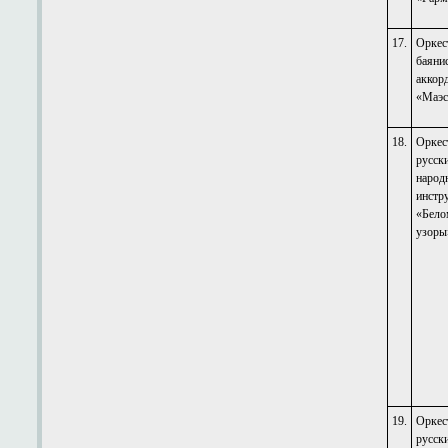
17.
Оркес
баяни
аккор
«Маэс
18.
Оркес
русск
народ
инстр
«Бело
узоры
19.
Оркес
русск