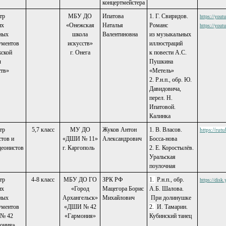
концертмейстера
тр
МБУ ДО
Ипатова
1. Г. Свиридов.
https://you
их
«Онежская
Наталья
Романс
https://you
ных
школа
Валентиновна
из музыкальных
ументов
искусств»
иллюстраций
ской
г. Онега
к повести А.С.
ы
Пушкина
ств»
«Метель»
2. Р.н.п., обр. Ю.
Давидовича,
перел. Н.
Ипатовой.
Калинка
тр
5,7 класс
МУ ДО
Жуков Антон
1. В. Власов.
https://ru
стов и
«ДШИ № 11»
Александрович
Босса-нова
деонистов
г. Каргополь
2. Е. Коростылёв.
Уральская
поулочная
тр
4-8 класс
МБУ ДО ГО
ЗРК РФ
1.
Р.н.п., обр.
https://dis
их
«Город
Мацегора Борис
А.Б. Шалова.
ных
Архангельск»
Михайлович
При долинушке
ументов
«ДШИ № 42
2.
И. Тамарин.
№ 42
«Гармония»
Кубинский танец
ония»