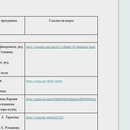
 программа
Ссылки на видео
 Давидовича, ред.
https://youtube.com/watch?v=LeBahF-QV-4&feature=share
Голанина.
п. ред.
й волк
ов.
https://youtu.be/iyHpICjWi4A
евки
анова Барыня
https://rutube.ru/video/9588d03d3f108da4ac1f99f19f4f455e/
 Голованова.
ухарь-купец
 А. Тарасова.
https://youtu.be/-ggDopGV11U
р. А. Романова.