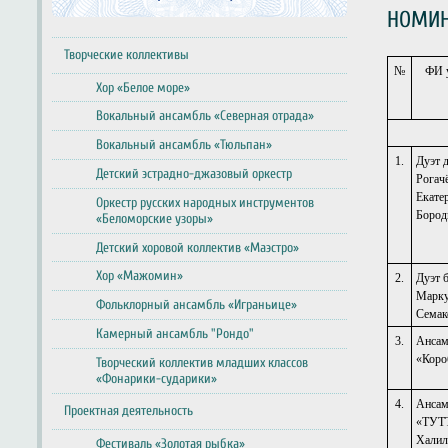
НОМИН
Творческие коллективы
№
ФИ 
Хор «Белое море»
Вокальный ансамбль «Северная отрада»
Вокальный ансамбль «Тюльпан»
1.
Дуэт 
Детский эстрадно-джазовый оркестр
Рогач
Екате
Оркестр русских народных инструментов
Бород
«Беломорские узоры»
Детский хоровой коллектив «Маэстро»
Хор «Мажомин»
2.
Дуэт 
Марку
Фольклорный ансамбль «Играньице»
Семак
Камерный ансамбль "Рондо"
3.
Ансам
«Коро
Творческий коллектив младших классов
«Фонарики-сударики»
4.
Ансам
Проектная деятельность
«ТУ
Халил
Фестиваль «Золотая рыбка»