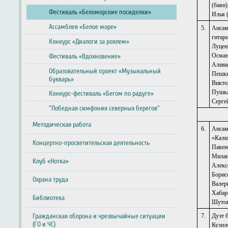
(баян)
Фестиваль «Беломорские посиделки»
Илья 
Ассамблея «Белое море»
5.
Ансам
гитар
Конкурс «Диалоги за роялем»
Луцен
Осман
Фестиваль «Вдохновение»
Алина
Образовательный проект «Музыкальный
Пешк
букварь»
Викто
Пушка
Конкурс-фестиваль «Бегом по радуге»
Серге
"Победная симфония северных берегов"
Методическая работа
6.
Ансам
«Кали
Концертно-просветительская деятельность
Павен
Милан
Клуб «Нотка»
Алексе
Борис
Охрана труда
Валер
Хабар
Библиотека
Шутов
Гражданская оборона и чрезвычайные ситуации
7.
Дуэт 
(ГО и ЧС)
Кузил