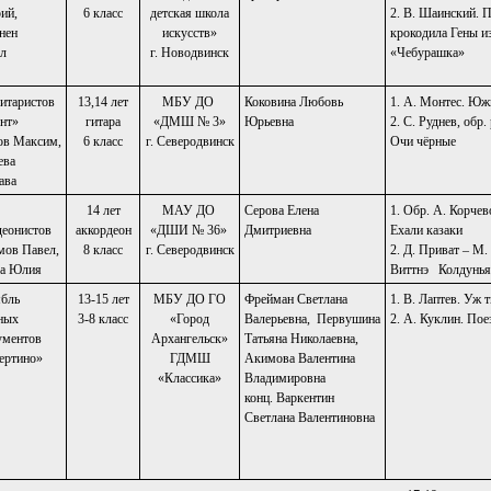
ий,
6 класс
детская школа
2. В. Шаинский. 
нен
искусств»
крокодила Гены и
лл
г. Новодвинск
«Чебурашка»
гитаристов
13,14 лет
МБУ ДО
Коковина Любовь
1. А. Монтес. Юж
нт»
гитара
«ДМШ № 3»
Юрьевна
2. С. Руднев, обр. 
ов Максим,
6 класс
г. Северодвинск
Очи чёрные
ева
ава
14 лет
МАУ ДО
Серова Елена
1. Обр. А. Корч
деонистов
аккордеон
«ДШИ № 36»
Дмитриевна
Ехали казаки
ов Павел,
8 класс
г. Северодвинск
2. Д. Приват – М.
а Юлия
Виттнэ Колдун
бль
13-15 лет
МБУ ДО ГО
Фрейман Светлана
1. В. Лаптев. Уж т
ных
3-8 класс
«Город
Валерьевна, Первушина
2. А. Куклин. Пое
ументов
Архангельск»
Татьяна Николаевна,
ертино»
ГДМШ
Акимова Валентина
«Классика»
Владимировна
конц. Варкентин
Светлана Валентиновна