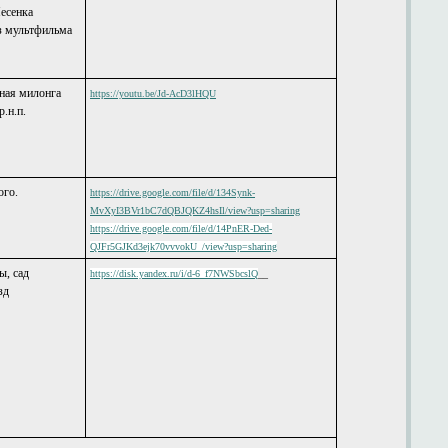
Песенка
з мультфильма
ная милонга
https://youtu.be/Jd-AcD3lHQU
р.н.п.
евого.
https://drive.google.com/file/d/134Synk-
MvXyI3BVr1bC7dQBJQKZ4hsIl/view?usp=sharing
https://drive.google.com/file/d/14PnER-Ded-
ья
QJFr5GJKd3ejk70vvvokU_/view?usp=sharing
ы, сад
https://disk.yandex.ru/i/d-6_f7NWSbcslQ
__
зд