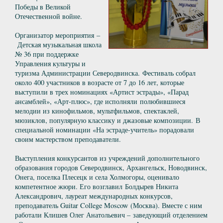
Победы в Великой
Отечественной войне.
Организатор мероприятия –
Детская музыкальная школа
№ 36 при поддержке
Управления культуры и
туризма Администрации Северодвинска. Фестиваль собрал
около 400 участников в возрасте от 7 до 16 лет, которые
выступили в трех номинациях «Артист эстрады», «Парад
ансамблей», «Арт-плюс», где исполняли полюбившиеся
мелодии из кинофильмов, мультфильмов, спектаклей,
мюзиклов, популярную классику и джазовые композиции. В
специальной номинации «На эстраде-учитель» порадовали
своим мастерством преподаватели.
Выступления конкурсантов из учреждений дополнительного
образования городов Северодвинск, Архангельск, Новодвинск,
Онега, поселка Плесецк и села Холмогоры, оценивало
компетентное жюри. Его возглавил Болдырев Никита
Александрович, лауреат международных конкурсов,
преподаватель Guitar College Moscow (Москва). Вместе с ним
работали Клишев Олег Анатольевич – заведующий отделением