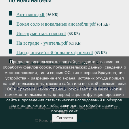
по номинациям
Арт-плюс.pdf
(56 КБ)
Вокал соло и вокальные ансамбли.pdf
(61 КБ)
Инструментал. соло.pdf
(68 КБ)
На эстраде - учитель.pdf
(65 КБ)
Парад ансамблей больших форм.pdf
(63 КБ)
Парад ансамблей малых форм.pdf
Продолжая использовать наш сайт, вы даете согласие на
(64 КБ)
обработку файлов cookie, пользовательских данных (сведения о
местоположении; тип и версия ОС; тип и версия Браузера; тип
устройства и разрешение его экрана; источник откуда пришел
на сайт пользователь; с какого сайта или по какой рекламе; язык
Сведения об образовательной организации
ОС и Браузера; какие страницы открывает и на какие кнопки
нажимает пользователь; ip-адрес) в целях функционирования
сайта и проведения статистических исследований и обзоров.
Если вы не хотите, чтобы ваши данные обрабатывались,
Детская школа искусств № 36, г. Северодвинск, основана в
покиньте сайт.
1967 г.
Согласен
© Конструктор сайтов
Nubex.ru