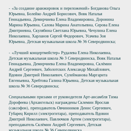
- «За создание аранжировок и переложений» Богданова Ольга
Юрьевна, Болейко Андрей Борисович, Вовк Наталья
Геннадьевна, Демирчиева Елена Владимировна, Доронина
Марина Юрьевна, Салова Марина Анатольевна, Серова Елена
Дмитриевна, Скулябина Светлана Юрьевна, Чечулина Елена
Николаевна, Харланов Сергей Федорович, Усачева Зоя
Юрьевна, Детская музыкальная школа № 36 Северодвинска;
- «Лучший концертмейстер» Рудалева Елена Николаевна,
Детская музыкальная школа № 3 Северодвинска, Вовк Наталья
Геннадьевна, Демирчиева Елена Владимировна, Склёмин
Андрей Сергеевич, Заболотских Александр Михайлович,
Вдовин Дмитрий Николаевич, Сулейманова Маргарита
Евгеньевна, Хребтова Галина Юрьевна, Детская музыкальная
школа № 36 Северодвинска;
Специальными призами от руководителя Арт-ансамбля Тима
Дорофеева (Архангельск) награждены Склемин Ярослав
(саксофон), преподаватель Овчинников Денис Сергеевич,
Губарец Кирилл (электрогитара), преподаватель Вдовин
Дмитрий Николаевич, Павлючков Артем (электрогитара),
преподаватель Склёмин Андрей Сергеевич, Детская
музыкальная школа № 36 Северодвинска.