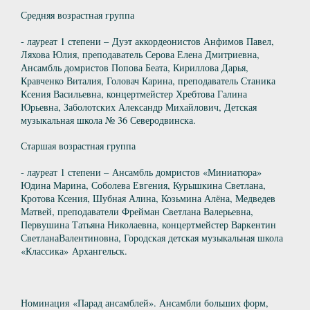
Средняя возрастная группа
- лауреат 1 степени – Дуэт аккордеонистов Анфимов Павел,
Ляхова Юлия, преподаватель Серова Елена Дмитриевна,
Ансамбль домристов Попова Беата, Кириллова Дарья,
Кравченко Виталия, Головач Карина, преподаватель Станика
Ксения Васильевна, концертмейстер Хребтова Галина
Юрьевна, Заболотских Александр Михайлович, Детская
музыкальная школа № 36 Северодвинска.
Старшая возрастная группа
- лауреат 1 степени – Ансамбль домристов «Миниатюра»
Юдина Марина, Соболева Евгения, Курышкина Светлана,
Кротова Ксения, Шубная Алина, Козьмина Алёна, Медведев
Матвей, преподаватели Фрейман Светлана Валерьевна,
Первушина Татьяна Николаевна, концертмейстер Варкентин
СветланаВалентиновна, Городская детская музыкальная школа
«Классика» Архангельск.
Номинация «Парад ансамблей». Ансамбли больших форм,