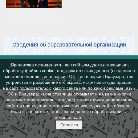
Сведения об образовательной организации
Продолжая использовать наш сайт, вы даете согласие на
Детская школа искусств № 36, г. Северодвинск, основана в
обработку файлов cookie, пользовательских данных (сведения о
1967 г.
местоположении; тип и версия ОС; тип и версия Браузера; тип
© Конструктор сайтов
Nubex.ru
устройства и разрешение его экрана; источник откуда пришел
на сайт пользователь; с какого сайта или по какой рекламе; язык
ОС и Браузера; какие страницы открывает и на какие кнопки
нажимает пользователь; ip-адрес) в целях функционирования
сайта и проведения статистических исследований и обзоров.
Если вы не хотите, чтобы ваши данные обрабатывались,
покиньте сайт.
Согласен