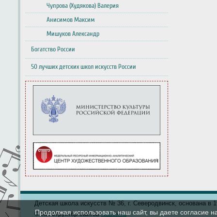
Чупрова (Худякова) Валерия
Анисимов Максим
Мишуков Александр
Богатство России
50 лучших детских школ искусств России
Детская школа искусств № 36, г. Северодвинск, основана в 19
Продолжая использовать наш сайт, вы даете согласие н
© Конструктор сайтов
Nubex.ru