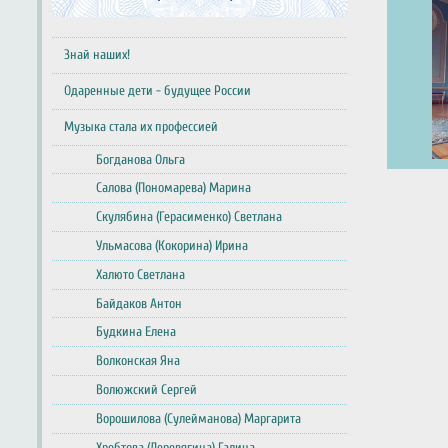
Знай наших!
Одаренные дети - будущее России
Музыка стала их профессией
Богданова Ольга
Салова (Пономарева) Марина
Скулябина (Герасименко) Светлана
Ульмасова (Кокорина) Ирина
Халюто Светлана
Байдаков Антон
Будкина Елена
Волконская Яна
Волюжский Сергей
Ворошилова (Сулейманова) Маргарита
Хребтова (Деревягина) Галина