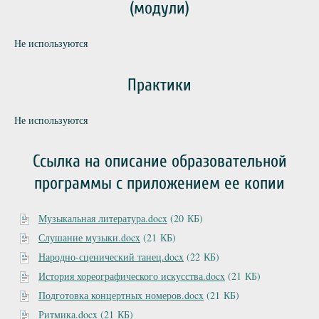
(модули)
Не используются
Практики
Не используются
Ссылка на описание образовательной
программы с приложением ее копии
Музыкальная литература.docx
(20 КБ)
Слушание музыки.docx
(21 КБ)
Народно-сценический танец.docx
(22 КБ)
История хореографического искусства.docx
(21 КБ)
Подготовка концертных номеров.docx
(21 КБ)
Ритмика.docx
(21 КБ)