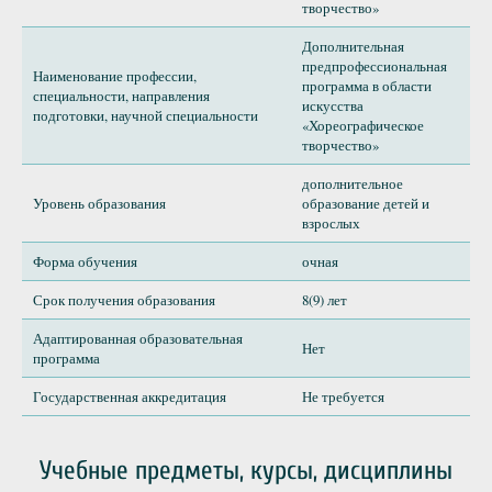
творчество»
Дополнительная
предпрофессиональная
Наименование профессии,
программа в области
специальности, направления
искусства
подготовки, научной специальности
«Хореографическое
творчество»
дополнительное
Уровень образования
образование детей и
взрослых
Форма обучения
очная
Срок получения образования
8(9) лет
Адаптированная образовательная
Нет
программа
Государственная аккредитация
Не требуется
Учебные предметы, курсы, дисциплины