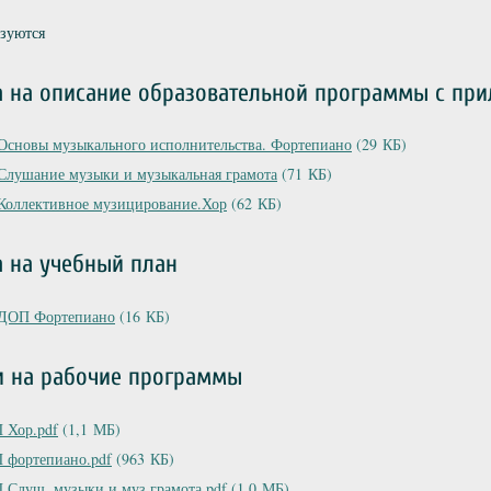
ьзуются
а на описание образовательной программы с пр
Основы музыкального исполнительства. Фортепиано
(29 КБ)
Слушание музыки и музыкальная грамота
(71 КБ)
Коллективное музицирование.Хор
(62 КБ)
 на учебный план
ДОП Фортепиано
(16 КБ)
и на рабочие программы
 Хор.pdf
(1,1 МБ)
 фортепиано.pdf
(963 КБ)
 Слуш. музыки и муз грамота.pdf
(1,0 МБ)