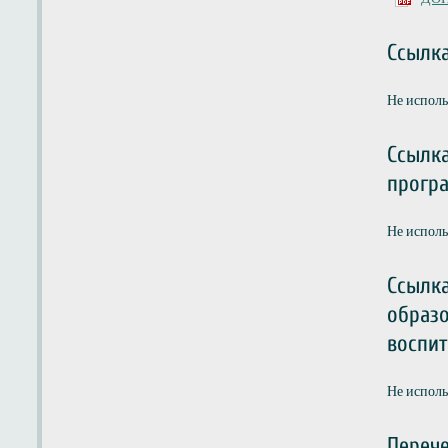
Ссылк
Не испол
Ссылка
прогр
Не испол
Ссылка
образо
воспит
Не испол
Перече