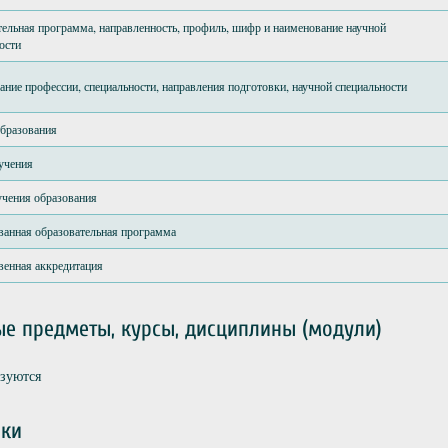
ельная программа, направленность, профиль, шифр и наименование научной
ости
ние профессии, специальности, направления подготовки, научной специальности
образования
учения
учения образования
ванная образовательная программа
венная аккредитация
е предметы, курсы, дисциплины (модули)
ьзуются
ики