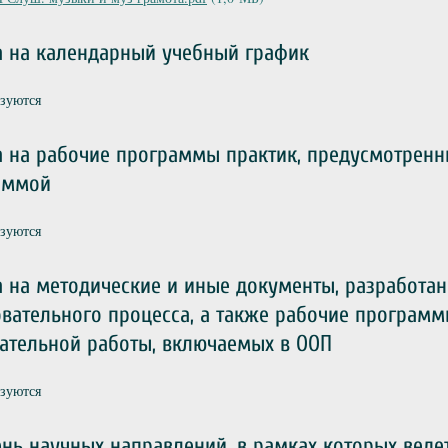
а на календарный учебный график
ьзуются
 на рабочие программы практик, предусмотренн
аммой
ьзуются
 на методические и иные документы, разработа
вательного процесса, а также рабочие програм
ательной работы, включаемых в ООП
ьзуются
нь научных направлений, в рамках которых веде