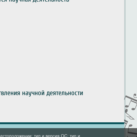
твления научной деятельности
естоположении; тип и версия ОС; тип и