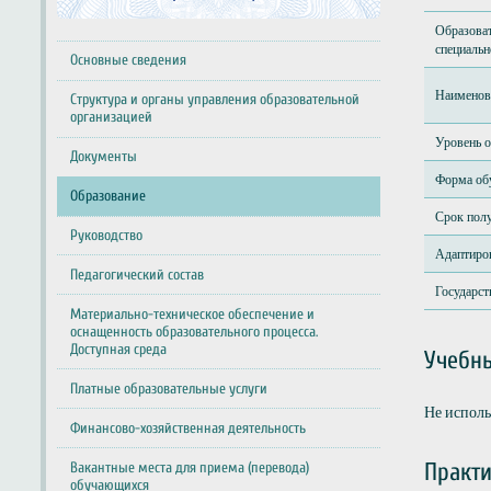
Образоват
специальн
Основные сведения
Наименова
Структура и органы управления образовательной
организацией
Уровень 
Документы
Форма об
Образование
Срок пол
Руководство
Адаптиро
Педагогический состав
Государст
Материально-техническое обеспечение и
оснащенность образовательного процесса.
Доступная среда
Учебны
Платные образовательные услуги
Не испол
Финансово-хозяйственная деятельность
Практ
Вакантные места для приема (перевода)
обучающихся